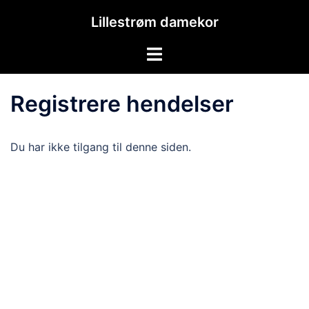
Hopp
Lillestrøm damekor
til
innhold
Toggle
menu
Registrere hendelser
Du har ikke tilgang til denne siden.