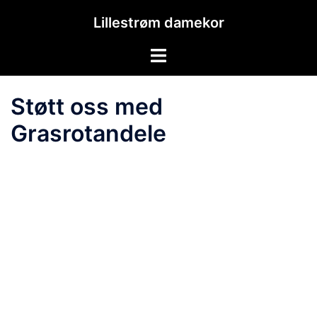
Hopp
Lillestrøm damekor
til
innhold
Toggle
menu
Støtt oss med
Grasrotandele