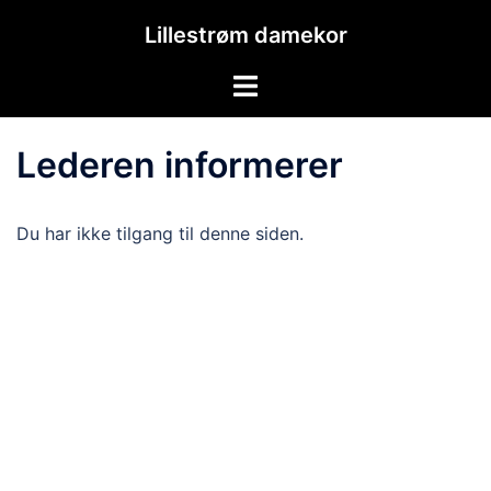
Hopp
Lillestrøm damekor
til
innhold
Toggle
menu
Lederen informerer
Du har ikke tilgang til denne siden.