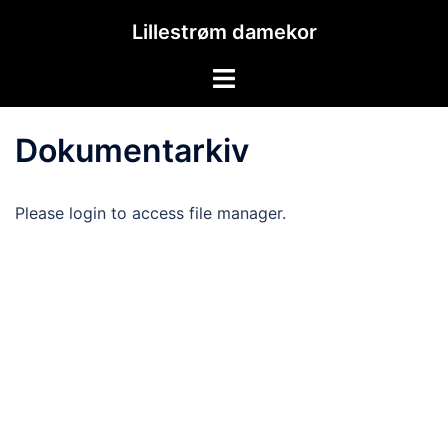
Hopp
Lillestrøm damekor
til
innhold
Toggle
menu
Dokumentarkiv
Please login to access file manager.