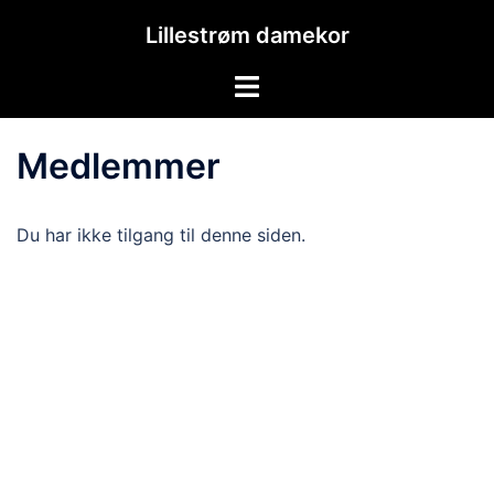
Hopp
Lillestrøm damekor
til
innhold
Toggle
menu
Medlemmer
Du har ikke tilgang til denne siden.