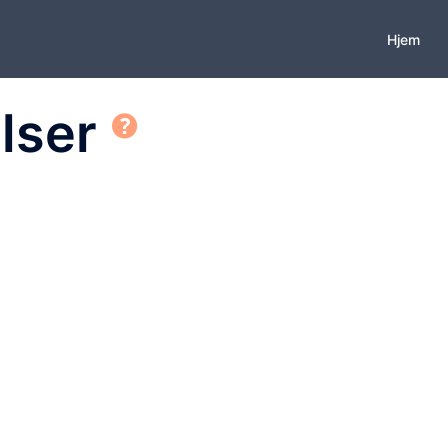
Hjem
lser