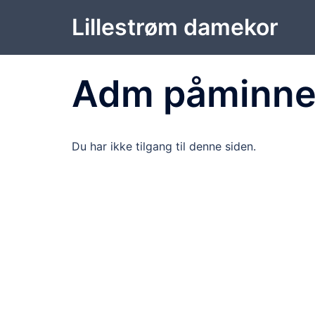
Hopp
Lillestrøm damekor
til
innhold
Adm påminne
Du har ikke tilgang til denne siden.