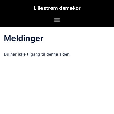
Hopp
Lillestrøm damekor
til
innhold
Toggle
menu
Meldinger
Du har ikke tilgang til denne siden.