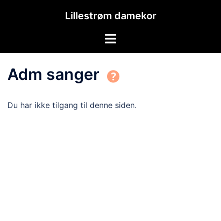
Hopp
Lillestrøm damekor
til
innhold
Toggle
menu
Adm sanger
Du har ikke tilgang til denne siden.